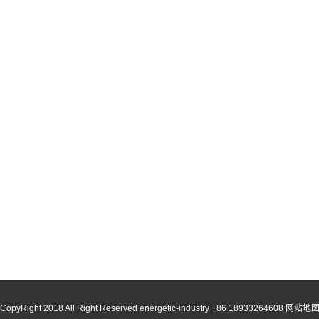
CopyRight 2018 All Right Reserved energetic-industry +86 18933264608
网站地